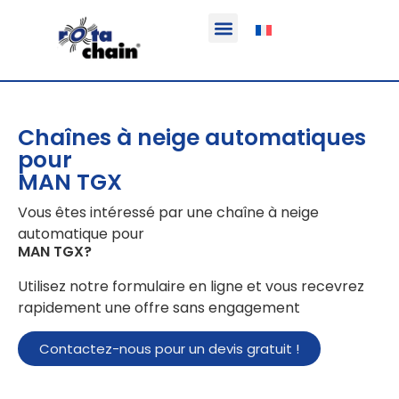
Fonction & Domaine d’application
Informations sur le produit
Véhicules équipables
Chaînes à neige automatiques
pour
MAN TGX
Vous êtes intéressé par une chaîne à neige
automatique pour
MAN TGX
?
Utilisez notre formulaire en ligne et vous recevrez
rapidement une offre sans engagement
Contactez-nous pour un devis gratuit !