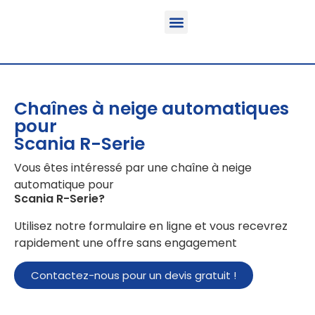
Fonction & Domaine d’application
Informations sur le produit
Véhicules équipables
Chaînes à neige automatiques
pour
Scania R-Serie
Vous êtes intéressé par une chaîne à neige
automatique pour
Scania R-Serie
?
Utilisez notre formulaire en ligne et vous recevrez
rapidement une offre sans engagement
Contactez-nous pour un devis gratuit !