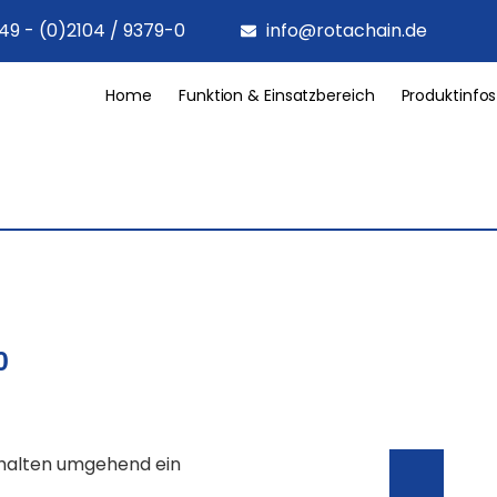
49 - (0)2104 / 9379-0
info@rotachain.de
Home
Funktion & Einsatzbereich
Produktinfos
0
rhalten umgehend ein